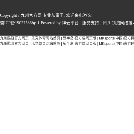
Copyright / 九州官方网 专业从事于, 欢迎来电咨询!
蜀ICP备19027536号-1
Powered by
祥云平台
服务支持：
四川领跑网络技
九州酷游官方网页
|
乐竞体育网站首页
|
新半岛·官方端网页版
|
MKsports(中国)官方
九州酷游官方网页
|
乐竞体育网站首页
|
新半岛·官方端网页版
|
MKsports(中国)官方