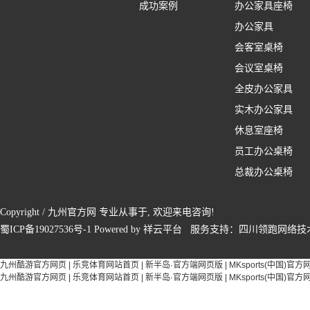
成功案例
办公家具座椅
办公家具
会客室桌椅
会议室桌椅
全皮办公家具
实木办公家具
休息室座椅
员工办公桌椅
总裁办公桌椅
Copyright / 九州官方网 专业从事于, 欢迎来电咨询!
蜀ICP备19027536号-1
Powered by
祥云平台
服务支持：
四川领跑网络技
九州酷游官方网页
|
乐竞体育网站首页
|
新半岛·官方端网页版
|
MKsports(中国)官方
九州酷游官方网页
|
乐竞体育网站首页
|
新半岛·官方端网页版
|
MKsports(中国)官方