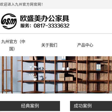
欢迎进入九州官方网官网！
九州官方（中
关于我们
产品中心
国）
经典案例
成功案例