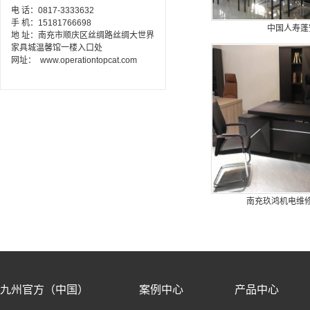
电 话：0817-3333632
手 机：15181766698
中国人寿蓬
地 址：南充市顺庆区丝绸路丝绸大世界
家具城温馨馆一楼入口处
网址： www.operationtopcat.com
南充玖鸿机电维
九州官方（中国）
案例中心
产品中心