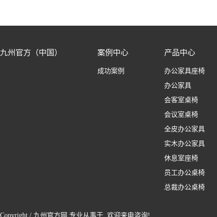
九州官方（中国）
案例中心
产品中心
成功案例
办公家具座椅
办公家具
会客室桌椅
会议室桌椅
全皮办公家具
实木办公家具
休息室座椅
员工办公桌椅
总裁办公桌椅
Copyright / 九州官方网 专业从事于, 欢迎来电咨询!