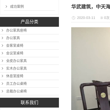
华武建筑，中天
成功案例
2020-03-11
0次
产品分类
办公家具座椅
办公家具
会客室桌椅
会议室桌椅
全皮办公家具
实木办公家具
休息室座椅
员工办公桌椅
总裁办公桌椅
联系我们