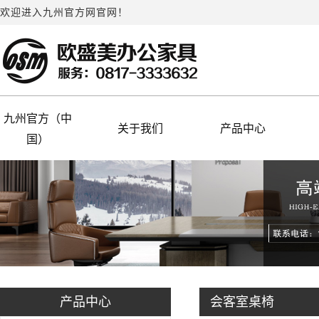
欢迎进入九州官方网官网！
九州官方（中
关于我们
产品中心
国）
产品中心
会客室桌椅