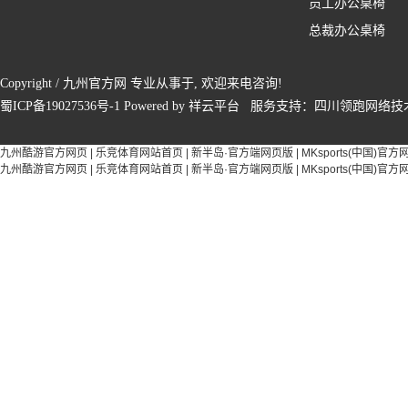
员工办公桌椅
总裁办公桌椅
Copyright / 九州官方网 专业从事于, 欢迎来电咨询!
蜀ICP备19027536号-1
Powered by
祥云平台
服务支持：
四川领跑网络技
九州酷游官方网页
|
乐竞体育网站首页
|
新半岛·官方端网页版
|
MKsports(中国)官方
九州酷游官方网页
|
乐竞体育网站首页
|
新半岛·官方端网页版
|
MKsports(中国)官方