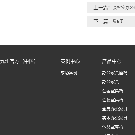
上一篇：
会客室办公
下一篇：
没有了
九州官方（中国）
案例中心
产品中心
成功案例
办公家具座椅
办公家具
会客室桌椅
会议室桌椅
全皮办公家具
实木办公家具
休息室座椅