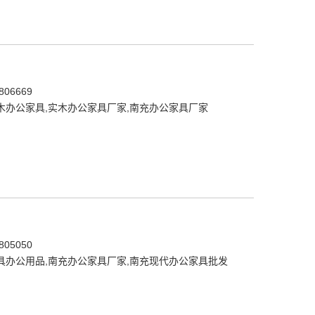
06669
木办公家具
,
实木办公家具厂家
,
南充办公家具厂家
05050
具办公用品
,
南充办公家具厂家
,
南充现代办公家具批发