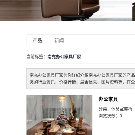
产品
新闻
当前标签：
南充办公家具厂家
南充办公家具厂家
为你详细介绍
南充办公家具厂家
的产品
类的行业资讯、价格行情、展会信息、图片资料等，在全
办公家具
分类：
休息室座椅
浏览次数：0