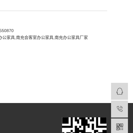
50870
办公家具
,
南充会客室办公家具
,
南充办公家具厂家