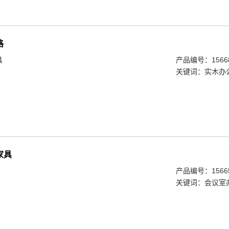
格
具
产品编号：15668
关键词：
实木办
家具
产品编号：15665
关键词：
会议室