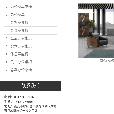
办公家具座椅
办公家具
会客室桌椅
会议室桌椅
全皮办公家具
实木办公家具
休息室座椅
南充办公
员工办公桌椅
总裁办公桌椅
联系我们
电 话：0817-3333632
手 机：15181766698
地 址：南充市顺庆区丝绸路丝绸大世界
家具城温馨馆一楼入口处