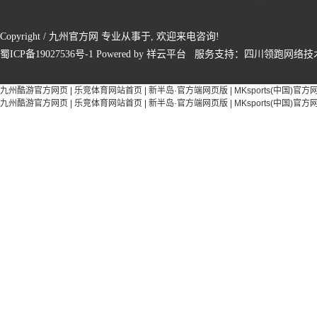
Copyright / 九州官方网 专业从事于, 欢迎来电咨询!
蜀ICP备19027536号-1
Powered by
祥云平台
服务支持：
四川领跑网络技
九州酷游官方网页
|
乐竞体育网站首页
|
新半岛·官方端网页版
|
MKsports(中国)官方
九州酷游官方网页
|
乐竞体育网站首页
|
新半岛·官方端网页版
|
MKsports(中国)官方