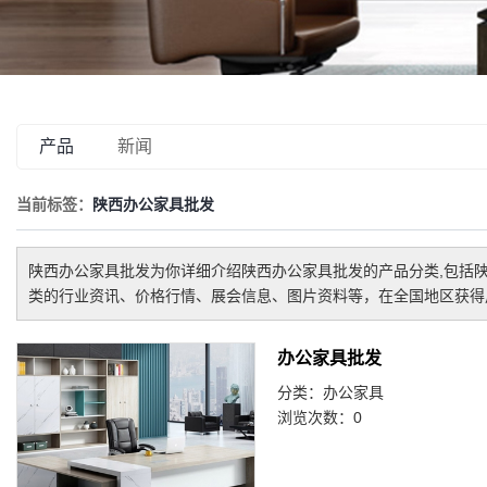
产品
新闻
当前标签：
陕西办公家具批发
陕西办公家具批发
为你详细介绍
陕西办公家具批发
的产品分类,包括
类的行业资讯、价格行情、展会信息、图片资料等，在全国地区获得用
办公家具批发
分类：
办公家具
浏览次数：0