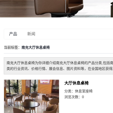
产品
新闻
当前标签：
南充大厅休息桌椅
南充大厅休息桌椅
为你详细介绍
南充大厅休息桌椅
的产品分类,包括
类的行业资讯、价格行情、展会信息、图片资料等，在全国地区获得用
大厅休息桌椅
分类：
休息室座椅
浏览次数：0