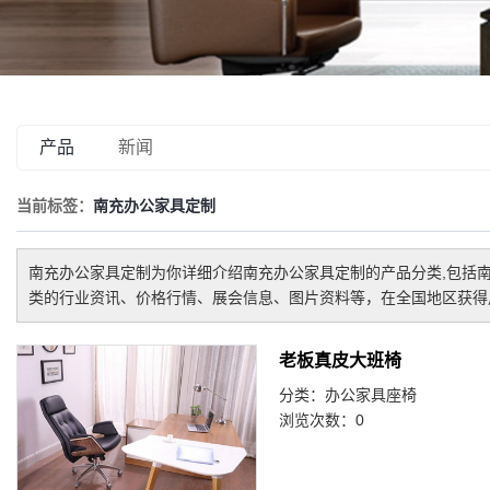
产品
新闻
当前标签：
南充办公家具定制
南充办公家具定制
为你详细介绍
南充办公家具定制
的产品分类,包括
类的行业资讯、价格行情、展会信息、图片资料等，在全国地区获得用
老板真皮大班椅
分类：
办公家具座椅
浏览次数：0