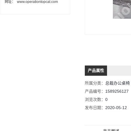
网址： www.operationtopcat.com
产品属性
所属分类：
总裁办公桌椅
产品编号：
1589256127
浏览次数：
0
发布日期：
2020-05-12