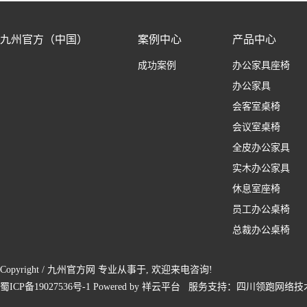
九州官方（中国）
案例中心
产品中心
成功案例
办公家具座椅
办公家具
会客室桌椅
会议室桌椅
全皮办公家具
实木办公家具
休息室座椅
员工办公桌椅
总裁办公桌椅
Copyright / 九州官方网 专业从事于, 欢迎来电咨询!
蜀ICP备19027536号-1
Powered by
祥云平台
服务支持：
四川领跑网络技