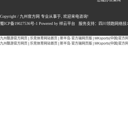
Copyright / 九州官方网 专业从事于, 欢迎来电咨询!
蜀ICP备19027536号-1
Powered by
祥云平台
服务支持：
四川领跑网络技
九州酷游官方网页
|
乐竞体育网站首页
|
新半岛·官方端网页版
|
MKsports(中国)官方
九州酷游官方网页
|
乐竞体育网站首页
|
新半岛·官方端网页版
|
MKsports(中国)官方