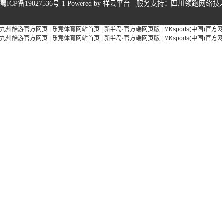
蜀ICP备19027536号-1
Powered by
祥云平台
服务支持：
四川领跑网络技
九州酷游官方网页
|
乐竞体育网站首页
|
新半岛·官方端网页版
|
MKsports(中国)官方
九州酷游官方网页
|
乐竞体育网站首页
|
新半岛·官方端网页版
|
MKsports(中国)官方