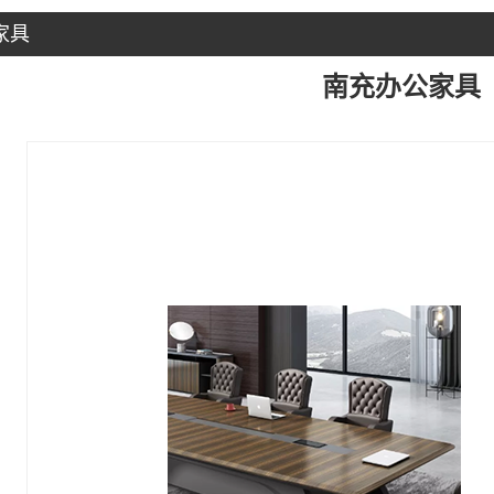
家具
南充办公家具