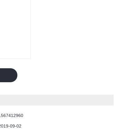
1567412960
2019-09-02