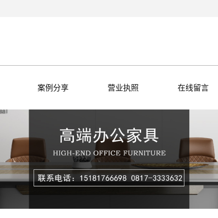
案例分享
营业执照
在线留言