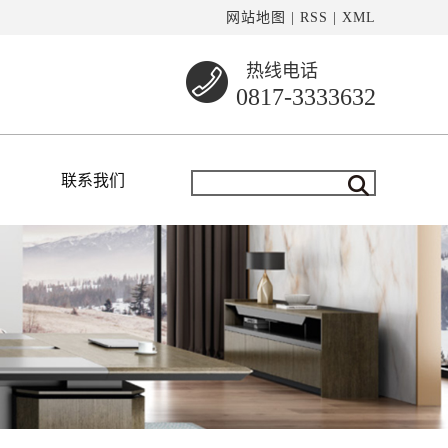
网站地图
|
RSS
|
XML
热线电话
0817-3333632
联系我们