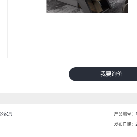
我要询价
公家具
产品编号：
发布日期：