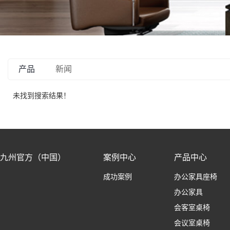
产品
新闻
未找到搜索结果！
九州官方（中国）
案例中心
产品中心
成功案例
办公家具座椅
办公家具
会客室桌椅
会议室桌椅