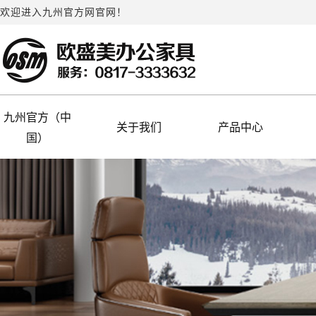
欢迎进入九州官方网官网！
九州官方（中
关于我们
产品中心
国）