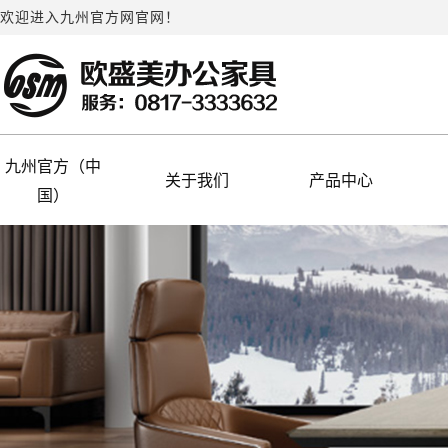
欢迎进入九州官方网官网！
九州官方（中
关于我们
产品中心
国）