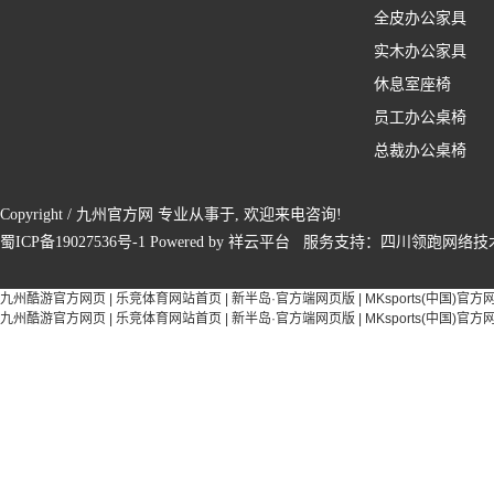
全皮办公家具
实木办公家具
休息室座椅
员工办公桌椅
总裁办公桌椅
Copyright / 九州官方网 专业从事于, 欢迎来电咨询!
蜀ICP备19027536号-1
Powered by
祥云平台
服务支持：
四川领跑网络技
九州酷游官方网页
|
乐竞体育网站首页
|
新半岛·官方端网页版
|
MKsports(中国)官方
九州酷游官方网页
|
乐竞体育网站首页
|
新半岛·官方端网页版
|
MKsports(中国)官方