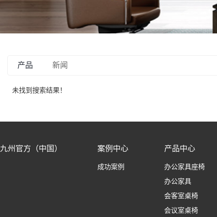
产品
新闻
未找到搜索结果！
九州官方（中国）
案例中心
产品中心
成功案例
办公家具座椅
办公家具
会客室桌椅
会议室桌椅