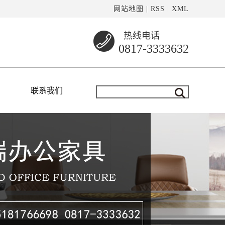
网站地图
|
RSS
|
XML
热线电话
0817-3333632
联系我们