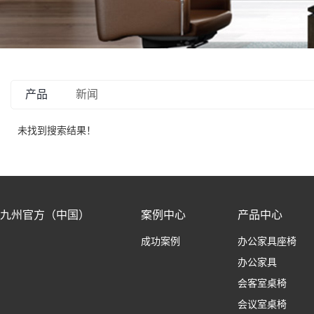
产品
新闻
未找到搜索结果！
九州官方（中国）
案例中心
产品中心
成功案例
办公家具座椅
办公家具
会客室桌椅
会议室桌椅