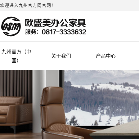
欢迎进入九州官方网官网！
九州官方（中
关于我们
产品中心
国）