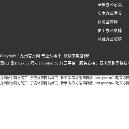
全皮办公家具
实木办公家具
休息室座椅
员工办公桌椅
总裁办公桌椅
Copyright / 九州官方网 专业从事于, 欢迎来电咨询!
蜀ICP备19027536号-1
Powered by
祥云平台
服务支持：
四川领跑网络技
九州酷游官方网页
|
乐竞体育网站首页
|
新半岛·官方端网页版
|
MKsports(中国)官方
九州酷游官方网页
|
乐竞体育网站首页
|
新半岛·官方端网页版
|
MKsports(中国)官方