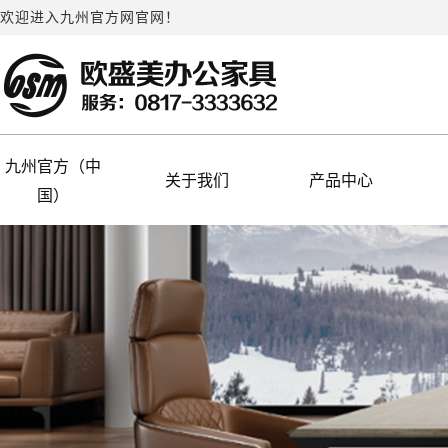
欢迎进入九州官方网官网！
九州官方（中
关于我们
产品中心
国）