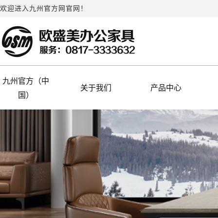
欢迎进入九州官方网官网！
九州官方（中
关于我们
产品中心
国）