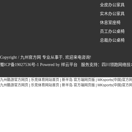
全皮办公家具
实木办公家具
休息室座椅
员工办公桌椅
总裁办公桌椅
Copyright / 九州官方网 专业从事于, 欢迎来电咨询!
蜀ICP备19027536号-1
Powered by
祥云平台
服务支持：
四川领跑网络技
九州酷游官方网页
|
乐竞体育网站首页
|
新半岛·官方端网页版
|
MKsports(中国)官方
九州酷游官方网页
|
乐竞体育网站首页
|
新半岛·官方端网页版
|
MKsports(中国)官方