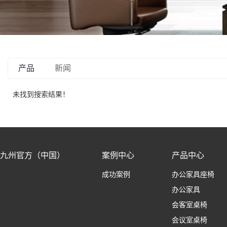
产品
新闻
未找到搜索结果！
九州官方（中国）
案例中心
产品中心
成功案例
办公家具座椅
办公家具
会客室桌椅
会议室桌椅