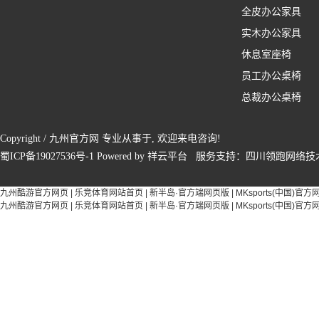
全皮办公家具
实木办公家具
休息室座椅
员工办公桌椅
总裁办公桌椅
Copyright / 九州官方网 专业从事于, 欢迎来电咨询!
蜀ICP备19027536号-1
Powered by
祥云平台
服务支持：
四川领跑网络技
九州酷游官方网页
|
乐竞体育网站首页
|
新半岛·官方端网页版
|
MKsports(中国)官方
九州酷游官方网页
|
乐竞体育网站首页
|
新半岛·官方端网页版
|
MKsports(中国)官方