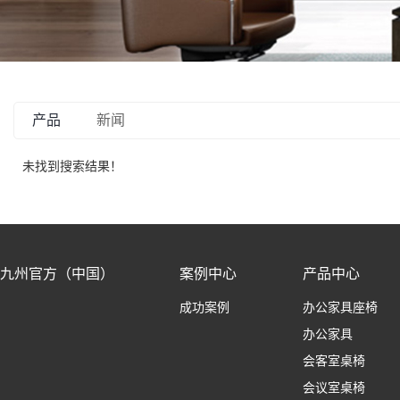
产品
新闻
未找到搜索结果！
九州官方（中国）
案例中心
产品中心
成功案例
办公家具座椅
办公家具
会客室桌椅
会议室桌椅