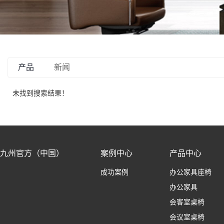
产品
新闻
未找到搜索结果！
九州官方（中国）
案例中心
产品中心
成功案例
办公家具座椅
办公家具
会客室桌椅
会议室桌椅