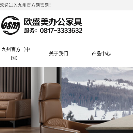
欢迎进入九州官方网官网！
九州官方（中
关于我们
产品中心
国）