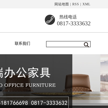
网站地图
|
RSS
|
XML
热线电话
0817-3333632
联系我们