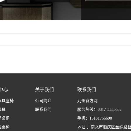
中心
关于我们
联系我们
家具座椅
公司简介
九州官方网
家具
联系我们
服务热线：0817-3333632
室桌椅
手机：15181766698
室桌椅
地址 ：南充市顺庆区丝绸路