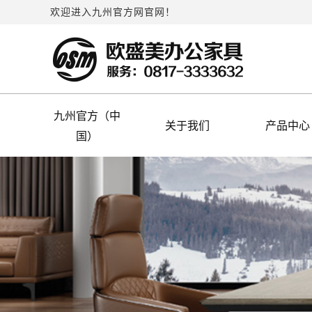
欢迎进入九州官方网官网！
九州官方（中
关于我们
产品中心
国）