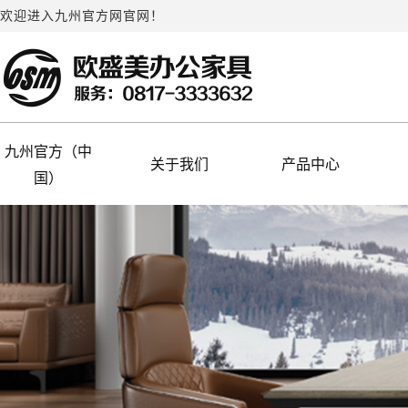
欢迎进入九州官方网官网！
九州官方（中
关于我们
产品中心
国）