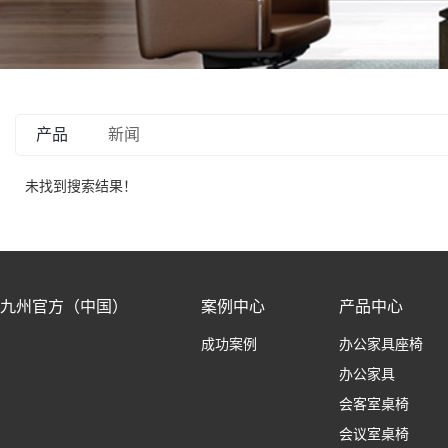
产品
新闻
未找到搜索结果！
九州官方（中国）
案例中心
产品中心
成功案例
办公家具座椅
办公家具
会客室桌椅
会议室桌椅