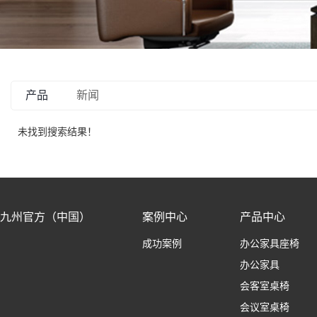
产品
新闻
未找到搜索结果！
九州官方（中国）
案例中心
产品中心
成功案例
办公家具座椅
办公家具
会客室桌椅
会议室桌椅