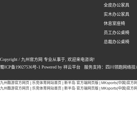
全皮办公家具
实木办公家具
休息室座椅
员工办公桌椅
总裁办公桌椅
Copyright / 九州官方网 专业从事于, 欢迎来电咨询!
蜀ICP备19027536号-1
Powered by
祥云平台
服务支持：
四川领跑网络技
九州酷游官方网页
|
乐竞体育网站首页
|
新半岛·官方端网页版
|
MKsports(中国)官方
九州酷游官方网页
|
乐竞体育网站首页
|
新半岛·官方端网页版
|
MKsports(中国)官方