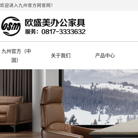
欢迎进入九州官方网官网！
九州官方（中
关于我们
产品中心
国）